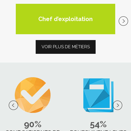
Chef d’exploitation
G
VOIR PLUS DE MÉTIERS
90%
54%